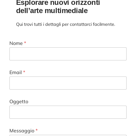
Esplorare nuovi orizzonti
dell’arte multimediale
Qui trovi tutti i dettagli per contattarci facilmente.
Nome
*
M
Email
*
e
s
s
a
g
Oggetto
g
i
o
O
g
Messaggio
*
g